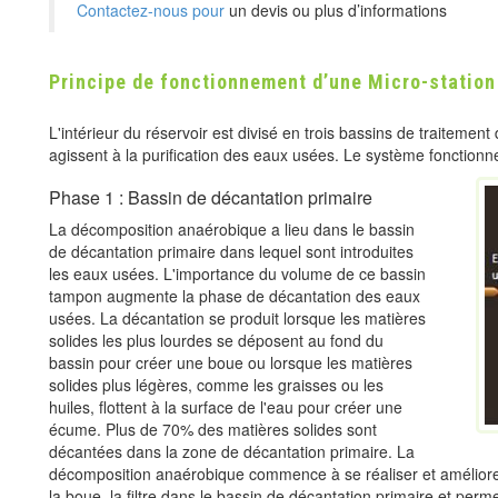
Contactez-nous pour
un devis ou plus d’informations
Principe de fonctionnement d’une Micro-station
L'intérieur du réservoir est divisé en trois bassins de traitement
agissent à la purification des eaux usées. Le système fonctionne
Phase 1 : Bassin de décantation primaire
La décomposition anaérobique a lieu dans le bassin
de décantation primaire dans lequel sont introduites
les eaux usées. L'importance du volume de ce bassin
tampon augmente la phase de décantation des eaux
usées. La décantation se produit lorsque les matières
solides les plus lourdes se déposent au fond du
bassin pour créer une boue ou lorsque les matières
solides plus légères, comme les graisses ou les
huiles, flottent à la surface de l'eau pour créer une
écume. Plus de 70% des matières solides sont
décantées dans la zone de décantation primaire. La
décomposition anaérobique commence à se réaliser et améliore la
la boue, la filtre dans le bassin de décantation primaire et perm