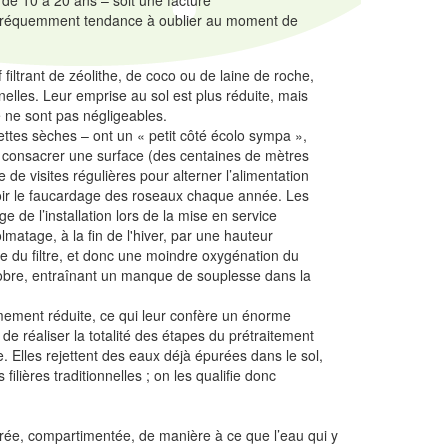
 de 10 à 20 ans – soit une facture
 a fréquemment tendance à oublier au moment de
filtrant de zéolithe, de coco ou de laine de roche,
onnelles. Leur emprise au sol est plus réduite, mais
e ne sont pas négligeables.
lettes sèches – ont un « petit côté écolo sympa »,
t y consacrer une surface (des centaines de mètres
 de visites régulières pour alterner l’alimentation
révoir le faucardage des roseaux chaque année. Les
 de l’installation lors de la mise en service
lmatage, à la fin de l'hiver, par une hauteur
e du filtre, et donc une moindre oxygénation du
octobre, entraînant un manque de souplesse dans la
mement réduite, ce qui leur confère un énorme
de réaliser la totalité des étapes du prétraitement
e. Elles rejettent des eaux déjà épurées dans le sol,
ilières traditionnelles ; on les qualifie donc
orée, compartimentée, de manière à ce que l’eau qui y