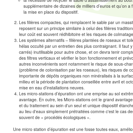
la nécessité de recycler le sable d’assainissement au bout
supplémentaire de dizaines de milliers d’euros et qu’on
la mise en place du dispositif.
Les filières compactes, qui remplacent le sable par un massif 
reposent sur un principe similaire à celui des filières traditi
leur coût est souvent rédhibitoire et les risques de colmatag
Les systèmes alternatifs – filières plantées de roseaux et toi
hélas occulté par un entretien des plus contraignant. Il fau
carrés) inutilisable pour autre chose, et on devra tenir compte
des filtres verticaux et vérifier le bon fonctionnement et p
autres inconvénients sont notamment le risque de sous-charge
(problème de colonisation par les roseaux), les risques de co
importante de dépôts organiques non minéralisés à la surfac
milieu et la période de plantation conseillée entre avril et 
mise en eau d’installations neuves.
Les micro-stations d’épuration ont une emprise au sol extrê
avantage. En outre, les Micro-stations ont le grand avantage 
et du traitement au sein d'un seul et unique dispositif étanch
au lieu d'eaux simplement prétraitées comme c'est le cas des f
souvent de « procédés écologiques ».
Une micro station d’épuration est une fosse toutes eaux, améli